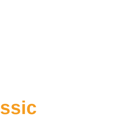
BILITY
ssic