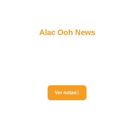
ALAC OOHPERÚ TE MANTIENE INFORMADO
Alac Ooh News
Conoce las novedades del mundo del Out Of Home a
través de nuestro boletín informativo. Tenemos
interesantes entrevistas y las últimas tendencias que
vienen revolucionando el DOOH en Perú y el
mundo.
Ver notas