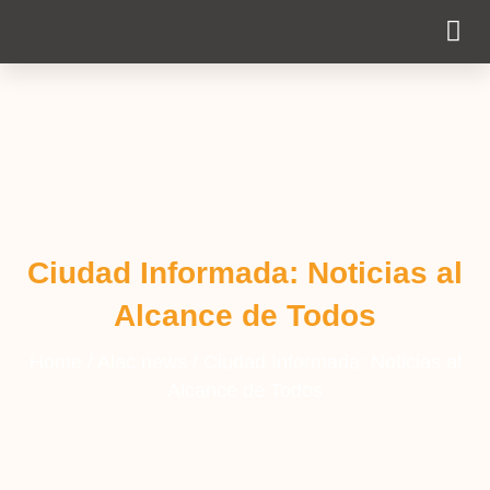
Cobertura Pe
Ciudad Informada: Noticias al
Alcance de Todos
Home
/
Alac news
/
Ciudad Informada: Noticias al
Alcance de Todos