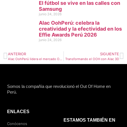
El fútbol se vive en las calles con
Samsung
junio 24, 2026
Alac OohPerú: celebra la
creatividad y la efectividad en los
Effie Awards Perú 2026
junio 24, 2026
ANTERIOR
SIGUIENTE
Alac OohPerú lidera el mercado OOH con la mayor cantidad de impactos
Transformando el OOH con Alac 3D
Somos la compañía que revolucionó el Out Of Home en
Perú.
ENLACES
ESTAMOS TAMBIÉN EN
Conócenos