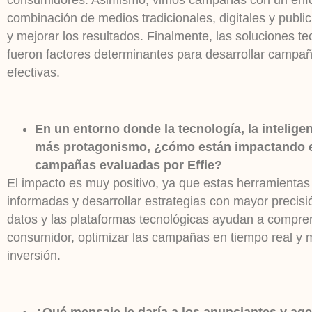
consumidores. Asimismo, vimos campañas con un enfo
combinación de medios tradicionales, digitales y publici
y mejorar los resultados. Finalmente, las soluciones tec
fueron factores determinantes para desarrollar campa
efectivas.
En un entorno donde la tecnología, la inteligenc
más protagonismo, ¿cómo están impactando es
campañas evaluadas por Effie?
El impacto es muy positivo, ya que estas herramienta
informadas y desarrollar estrategias con mayor precisión.
datos y las plataformas tecnológicas ayudan a compre
consumidor, optimizar las campañas en tiempo real y m
inversión.
¿Qué mensaje le daría a los anunciantes y ag