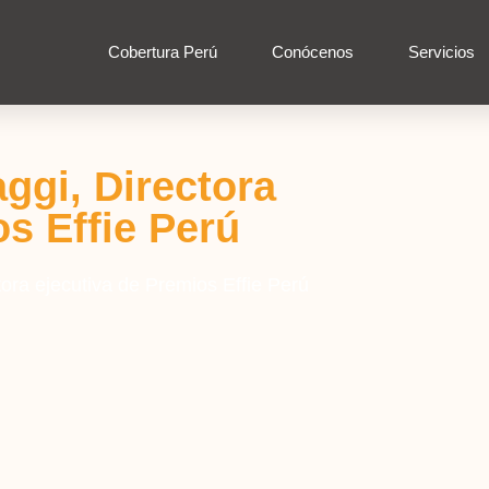
Cobertura Perú
Conócenos
Servicios
ggi, Directora
os Effie Perú
tora ejecutiva de Premios Effie Perú