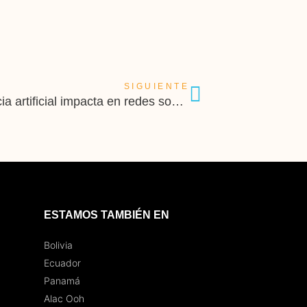
SIGUIENTE
La revolución del OOH con Inteligencia artificial impacta en redes sociales.
ESTAMOS TAMBIÉN EN
Bolivia
Ecuador
Panamá
Alac Ooh