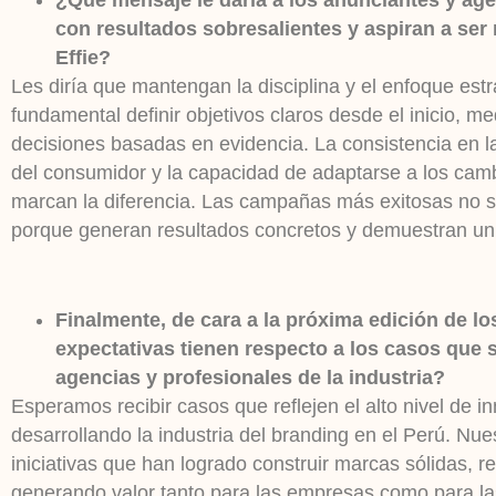
con resultados sobresalientes y aspiran a ser
Effie?
Les diría que mantengan la disciplina y el enfoque est
fundamental definir objetivos claros desde el inicio, m
decisiones basadas en evidencia. La consistencia en l
del consumidor y la capacidad de adaptarse a los ca
marcan la diferencia. Las campañas más exitosas no so
porque generan resultados concretos y demuestran un 
Finalmente, de cara a la próxima edición de l
expectativas tienen respecto a los casos que
agencias y profesionales de la industria?
Esperamos recibir casos que reflejen el alto nivel de i
desarrollando la industria del branding en el Perú. Nue
iniciativas que han logrado construir marcas sólidas, r
generando valor tanto para las empresas como para la