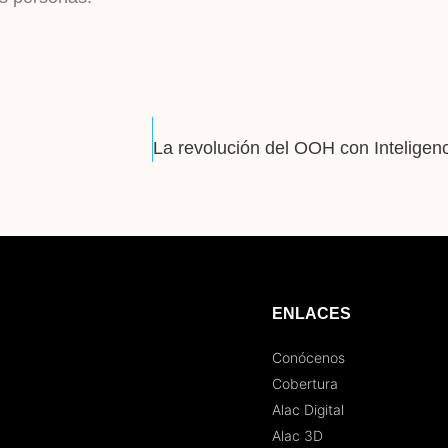
ENLACES
Conócenos
Cobertura
Alac Digital
Alac 3D