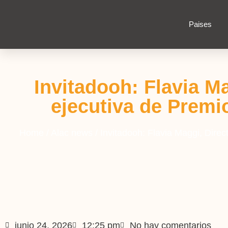
Paises
Invitadooh: Flavia Ma
ejecutiva de Premi
Home
/
Alac news
/
Invitadooh: Flavia Maggi, Direc
junio 24, 2026
12:25 pm
No hay comentarios