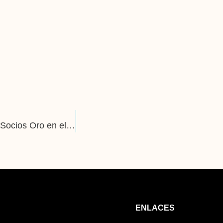
Alac Ooh Perú: Obtenemos el reconocimiento como Socios Oro en el MALI
ENLACES