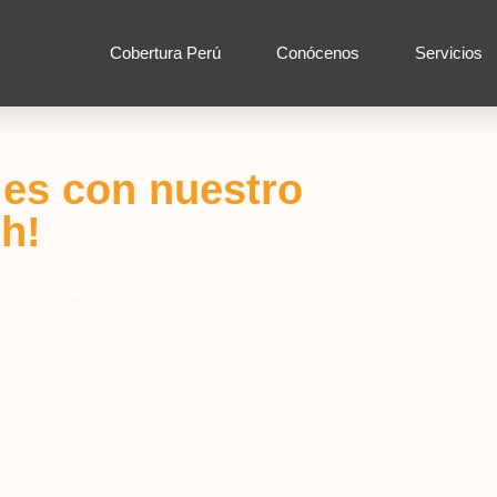
Cobertura Perú
Conócenos
Servicios
les con nuestro
h!
les con nuestro Mural Ooh!