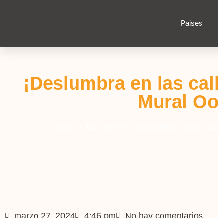
Paises
¡Deslumbra en las cal
Mural Oo
Home
/
Alac news
/
¡Deslumbra en las cal
marzo 27, 2024
4:46 pm
No hay comentarios