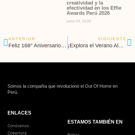
creatividad y la
efectividad en los Effie
Awards Perú 2026
junio 24, 2026
ANTERIOR
SIGUIENTE
Feliz 168° Aniversario Cajamarca
¡Explora el Verano Alac Ooh Perú en todo su esplendor!
Somos la compañía que revolucionó el Out Of Home en
Perú.
ENLACES
ESTAMOS TAMBIÉN EN
Conócenos
Cobertura
Bolivia