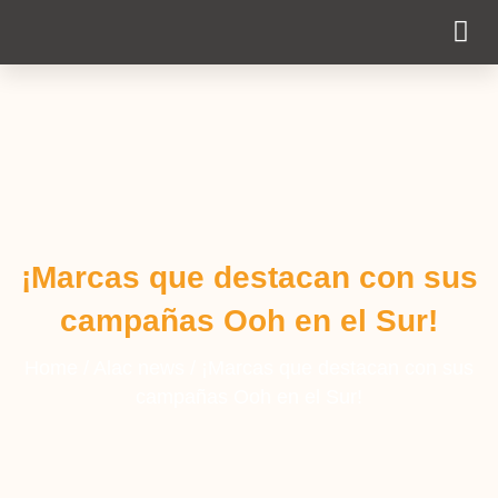
Cobertura Pe
¡Marcas que destacan con sus
campañas Ooh en el Sur!
Home
/
Alac news
/
¡Marcas que destacan con sus
campañas Ooh en el Sur!