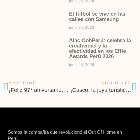
junio 24, 2026
El fútbol se vive en las
calles con Samsung
junio 24, 2026
Alac OohPerú: celebra la
creatividad y la
efectividad en los Effie
Awards Perú 2026
junio 24, 2026
ANTERIOR
SIGUIENTE
¡Feliz 97° aniversario, Juliaca!
¡Cusco, la joya turística de oportunidades!
Somos la compañía que revolucionó el Out Of Home en
Perú.