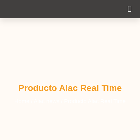
Cobertura Pe
Producto Alac Real Time
Home
/
Alac news
/
Producto Alac Real Time