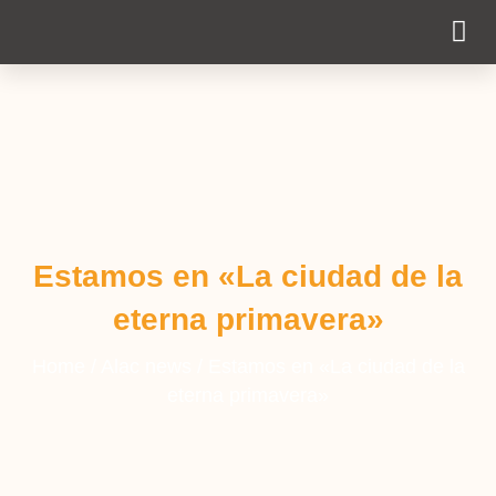
Cobertura Pe
Estamos en «La ciudad de la
eterna primavera»
Home
/
Alac news
/
Estamos en «La ciudad de la
eterna primavera»