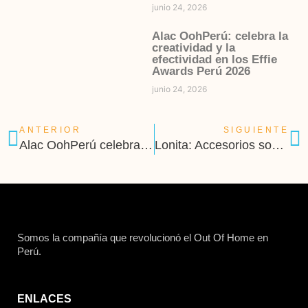
junio 24, 2026
Alac OohPerú: celebra la
creatividad y la
efectividad en los Effie
Awards Perú 2026
junio 24, 2026
ANTERIOR
SIGUIENTE
Alac OohPerú celebra la Navidad con arte
Lonita: Accesorios sostenibles con un corazón solidario
Somos la compañía que revolucionó el Out Of Home en
Perú.
ENLACES