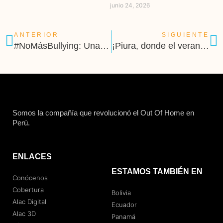
junio 24, 2026
ANTERIOR
SIGUIENTE
#NoMásBullying: Una campaña para reflexionar
¡Piura, donde el verano nunca termina!
Somos la compañía que revolucionó el Out Of Home en
Perú.
ENLACES
ESTAMOS TAMBIÉN EN
Conócenos
Cobertura
Bolivia
Alac Digital
Ecuador
Alac 3D
Panamá