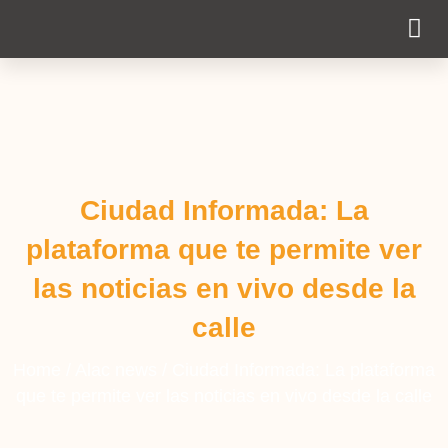
Cobertura Pe
Ciudad Informada: La
plataforma que te permite ver
las noticias en vivo desde la
calle
Home
/
Alac news
/
Ciudad Informada: La plataforma
que te permite ver las noticias en vivo desde la calle