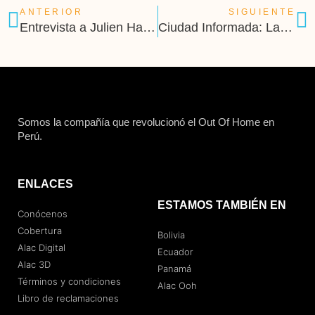
ANTERIOR
SIGUIENTE
Entrevista a Julien Haex, Gerente General de HEINEKEN Perú
Ciudad Informada: La plataforma que te permite ver las noticias en vivo desde la calle
Somos la compañía que revolucionó el Out Of Home en
Perú.
ENLACES
ESTAMOS TAMBIÉN EN
Conócenos
Cobertura
Bolivia
Alac Digital
Ecuador
Alac 3D
Panamá
Términos y condiciones
Alac Ooh
Libro de reclamaciones