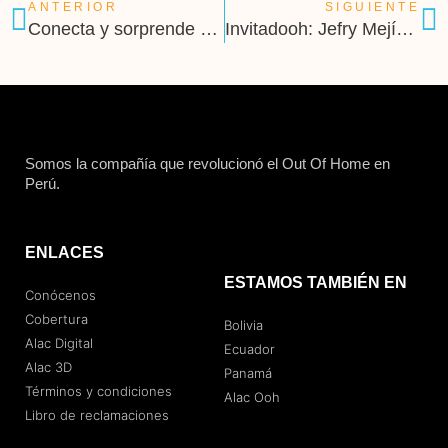
ANTERIOR
SIGUIENTE
Conecta y sorprende en tiempo real con Alac Real Time
Invitadooh: Jefry Mejía Montesinos
Somos la compañía que revolucionó el Out Of Home en
Perú.
ENLACES
ESTAMOS TAMBIÉN EN
Conócenos
Cobertura
Bolivia
Alac Digital
Ecuador
Alac 3D
Panamá
Términos y condiciones
Alac Ooh
Libro de reclamaciones