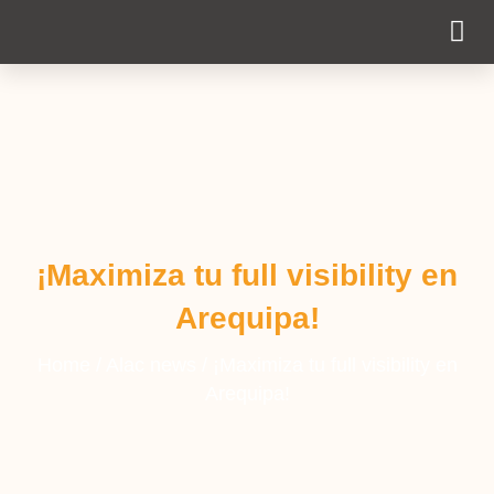
Cobertura Pe
¡Maximiza tu full visibility en
Arequipa!
Home
/
Alac news
/
¡Maximiza tu full visibility en
Arequipa!