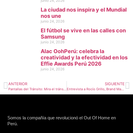
junio 24, 2026
La ciudad nos inspira y el Mundial
nos une
junio 24, 2026
El fútbol se vive en las calles con
Samsung
junio 24, 2026
Alac OohPerú: celebra la
creatividad y la efectividad en los
Effie Awards Perú 2026
junio 24, 2026
ANTERIOR
SIGUIENTE
Pantallas del Tránsito: Mira el tránsito en vivo desde la vía pública
Entrevista a Rocío Grillo, Brand Manager Hyundai en Automotores Gildemeister Perú
Somos la compañía que revolucionó el Out Of Home en
Perú.