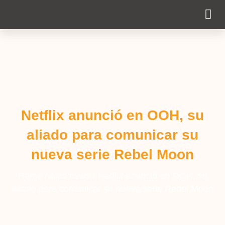
Cobertura Pe
Netflix anunció en OOH, su
aliado para comunicar su
nueva serie Rebel Moon
Home
/
Alac news
/
Netflix anunció en OOH, su
aliado para comunicar su nueva serie Rebel Moon