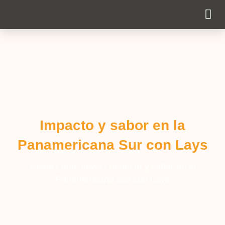
Cobertura Pe
Impacto y sabor en la
Panamericana Sur con Lays
Home
/
Alac news
/
Impacto y sabor en la
Panamericana Sur con Lays