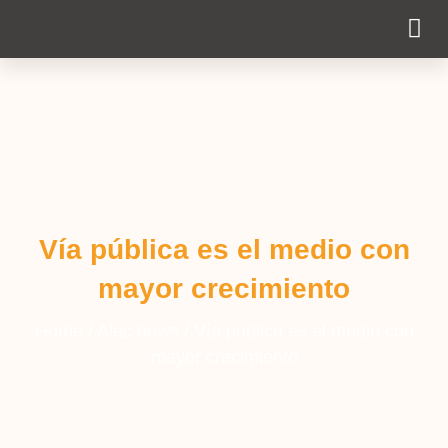
Cobertura Pe
Vía pública es el medio con
mayor crecimiento
Home
/
Alac news
/
Vía pública es el medio con
mayor crecimiento