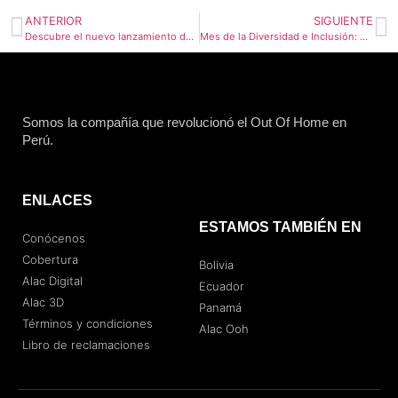
ANTERIOR
SIGUIENTE
Descubre el nuevo lanzamiento de Dolce & Gabbana con un espectacular arte 3D en vía pública
Mes de la Diversidad e Inclusión: Más que un pinkwashing
Somos la compañía que revolucionó el Out Of Home en
Perú.
ENLACES
ESTAMOS TAMBIÉN EN
Conócenos
Cobertura
Bolivia
Alac Digital
Ecuador
Alac 3D
Panamá
Términos y condiciones
Alac Ooh
Libro de reclamaciones